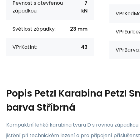
Pevnost s otevřenou
7
západkou:
kN
VPrKodMa
Světlost západky:
23 mm
VPrEurbe
VPrKatInt:
43
VPrBarva:
Popis
Petzl Karabina Petzl S
barva Stříbrná
Kompaktní lehká karabina tvaru D s rovnou západkou
jištění při technickém lezení a pro připojení příslušenst