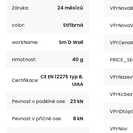
Záruka:
24 měsíců
VPrNovaB
color:
Stříbrná
VPrNovaV
workName:
Sm´D Wall
VPrCenaI
Hmotnost:
40 g
PRICE_SE
CE EN 12275 typ B,
VPrNazev
Certifikace:
UIAA
VPrKcbez
Pevnost v podélné ose:
23 kN
VPrIDtop
Pevnost v příčné ose:
8 kN
VPrNov: