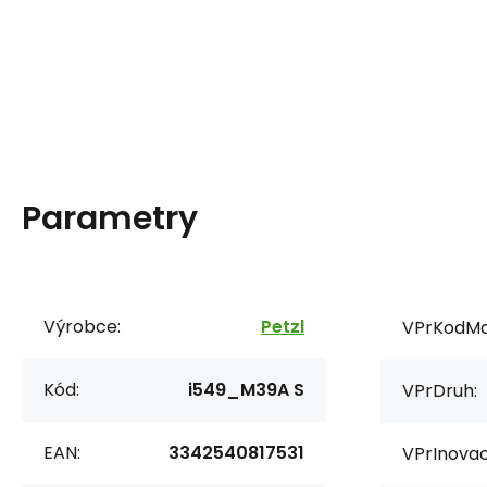
Parametry
Výrobce:
Petzl
VPrKodMa
Kód:
i549_M39A S
VPrDruh:
EAN:
3342540817531
VPrInovac