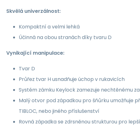
Skvělá univerzálnost:
Kompaktní a velmi lehká
Účinná na obou stranách díky tvaru D
Vynikající manipulace:
Tvar D
Průřez tvar H usnadňuje úchop v rukavicích
Systém zámku Keylock zamezuje nechtěnému za
Malý otvor pod západkou pro šňůrku umožňuje při
TIBLOC, nebo jiného příslušenství
Rovná západka se zdrsněnou strukturou pro lepší