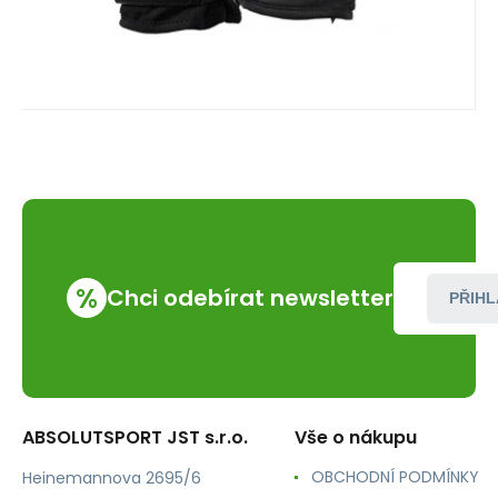
%
Chci odebírat newsletter
PŘIHL
ABSOLUTSPORT JST s.r.o.
Vše o nákupu
OBCHODNÍ PODMÍNKY
Heinemannova 2695/6