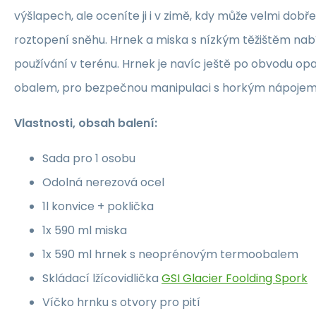
výšlapech, ale oceníte ji i v zimě, kdy může velmi dobře
roztopení sněhu. Hrnek a miska s nízkým těžištěm nabíz
používání v terénu. Hrnek je navíc ještě po obvodu 
obalem, pro bezpečnou manipulaci s horkým nápojem
Vlastnosti, obsah balení:
Sada pro 1 osobu
Odolná nerezová ocel
1l konvice + poklička
1x 590 ml miska
1x 590 ml hrnek s neoprénovým termoobalem
Skládací lžícovidlička
GSI Glacier Foolding Spork
Víčko hrnku s otvory pro pití