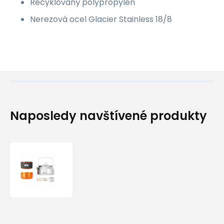
Recyklovaný polypropylen
Nerezová ocel Glacier Stainless 18/8
Naposledy navštívené produkty
Gsi
outdoors
Glacier
Ketalist;
1
l