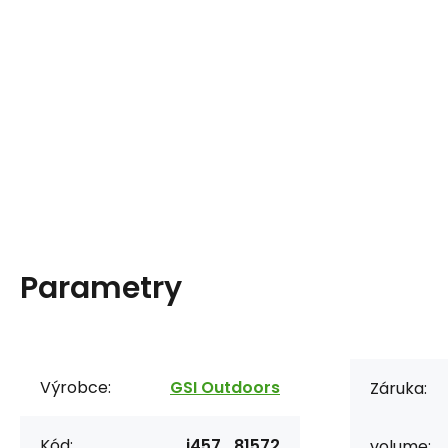
Parametry
Výrobce:
GSI Outdoors
Záruka:
Kód:
i457_81572
volume: