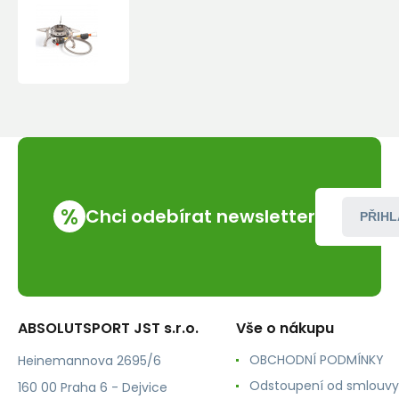
Gsi
outdoors
Glacier
Remote
Stove
%
Chci odebírat newsletter
PŘIHL
ABSOLUTSPORT JST s.r.o.
Vše o nákupu
OBCHODNÍ PODMÍNKY
Heinemannova 2695/6
Odstoupení od smlouvy
160 00 Praha 6 - Dejvice