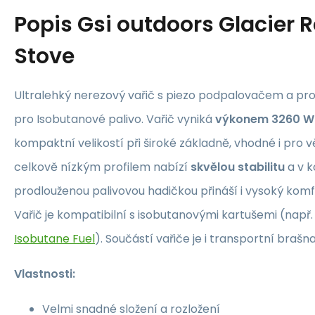
Popis
Gsi outdoors Glacier 
Stove
Ultralehký nerezový vařič s piezo podpalovačem a pr
pro Isobutanové palivo. Vařič vyniká
výkonem 3260 W 
kompaktní velikostí při široké základně, vhodné i pro 
celkově nízkým profilem nabízí
skvělou stabilitu
a v k
prodlouženou palivovou hadičkou přináší i vysoký kom
Vařič je kompatibilní s isobutanovými kartušemi (např
Isobutane Fuel
). Součástí vařiče je i transportní brašna
Vlastnosti:
Velmi snadné složení a rozložení