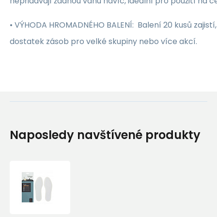
nepřidávají žádnou váhu navíc, ideální pro použití na c
• VÝHODA HROMADNÉHO BALENÍ: Balení 20 kusů zajistí,
dostatek zásob pro velké skupiny nebo více akcí.
Naposledy navštívené produkty
Haago
Ohřevné
vložky
Haago
Foot