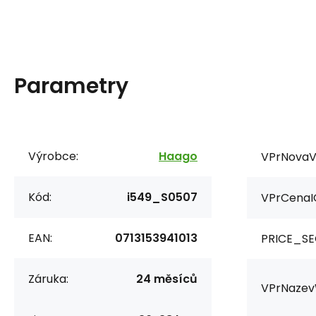
Parametry
Výrobce:
Haago
VPrNovaV
Kód:
i549_S0507
VPrCenaI
EAN:
0713153941013
PRICE_SE
Záruka:
24 měsíců
VPrNazev