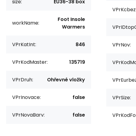
size:
EU36-38 box
VPrKcbez
Foot Insole
workName:
Warmers
VPrIDtop
VPrKatInt:
846
VPrNov:
VPrKodMaster:
135719
VPrKodMa
VPrDruh:
Ohřevné vložky
VPrEurbe
VPrInovace:
false
VPrSize:
VPrNovaBarv:
false
VPrKodFo