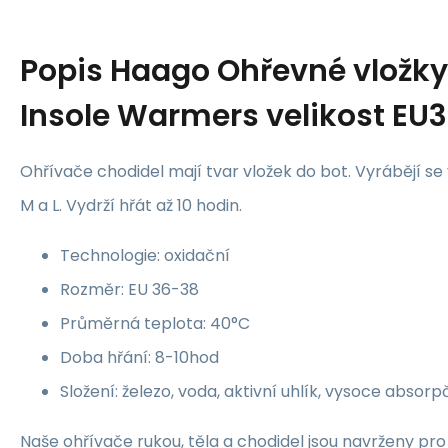
Popis
Haago Ohřevné vložky
Insole Warmers velikost EU
Ohřívače chodidel mají tvar vložek do bot. Vyrábějí se 
M a L. Vydrží hřát až 10 hodin.
Technologie: oxidační
Rozměr: EU 36-38
Průměrná teplota: 40°C
Doba hřání: 8-10hod
Složení: železo, voda, aktivní uhlík, vysoce absorp
Naše ohřívače rukou, těla a chodidel jsou navrženy pr