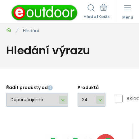
Hledat
Menu
Hledání
Hledání výrazu
Řadit produkty od
Produktů
Skla
Kód:
20P1805