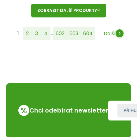
ZOBRAZIT DALŠÍ PRODUKTY
...
1
2
3
4
602
603
604
Další
%
Chci odebírat newsletter
PŘIHL