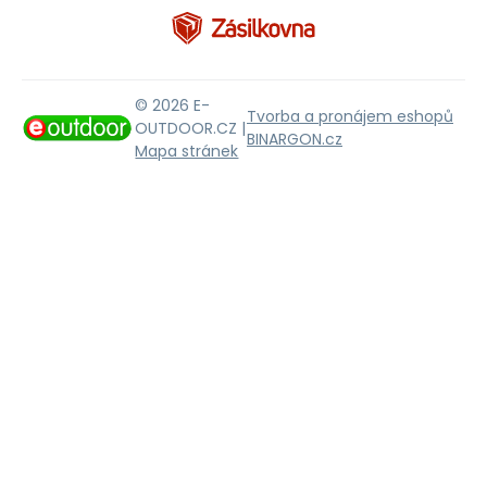
© 2026 E-
Tvorba a pronájem eshopů
OUTDOOR.CZ |
BINARGON.cz
Mapa stránek