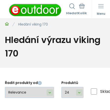
Hledat
Menu
Hledání viking 170
Hledání výrazu viking
170
Řadit produkty od
Produktů
Skla