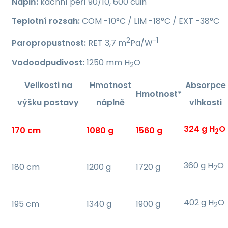
Náplň:
kachní peří 90/10, 600 cuin
Teplotní rozsah:
COM -10°C / LIM -18°C / EXT -38°C
2
-1
Paropropustnost:
RET 3,7 m
Pa/W
Vodoodpudivost:
1250 mm H
O
2
Velikosti na
Hmotnost
Absorpce
Hmotnost*
výšku postavy
náplně
vlhkosti
324 g H
O
170 cm
1080 g
1560 g
2
360 g H
O
180 cm
1200 g
1720 g
2
402 g H
O
195 cm
1340 g
1900 g
2