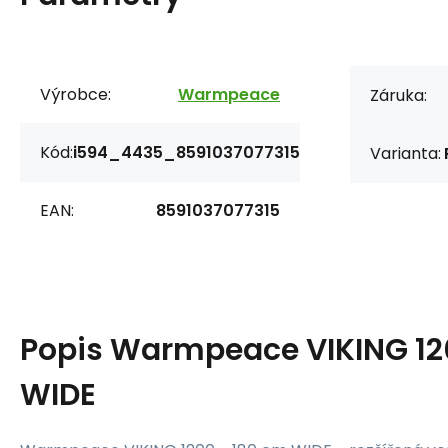
Výrobce:
Warmpeace
Záruka:
Kód:
i594_4435_8591037077315
Varianta:
EAN:
8591037077315
Popis
Warmpeace VIKING 12
WIDE