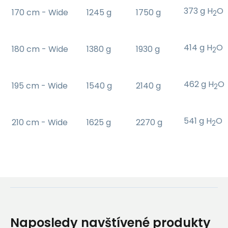
373 g H
O
170 cm - Wide
1245 g
1750 g
2
414 g H
O
180 cm - Wide
1380 g
1930 g
2
462 g H
O
195 cm - Wide
1540 g
2140 g
2
541 g H
O
210 cm - Wide
1625 g
2270 g
2
Naposledy navštívené produkty