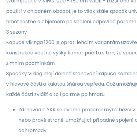
Warmpeace VIKING 1200 - 180 cm WIDE - rozšířená ve
použití v chladném období, je to však stále spacák univ
hmotnostně a objemem po sbalení odpovídá paramet
3 sezony
Kapuce Vikinga 1200 je oproti lehčím variantám uzavře
konstrukce včetně výšky komor počítá s tím, že spacá
zimním podmínkám.
Spacáky Viking mají dělené stahování kapuce kombin
v hlavové části a kulatou šňůrou vepředu. Což umožňuj
každé části zvlášť a to i po tmě po hmatu.
Zdrhovadlo YKK se dvěma protisměrnými běžci v 
nebo pravé straně, umožňující případné spojení 
dohromady