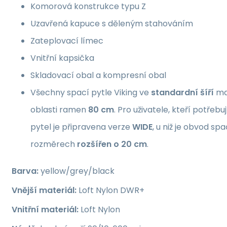
Komorová konstrukce typu Z
Uzavřená kapuce s děleným stahováním
Zateplovací límec
Vnitřní kapsička
Skladovací obal a kompresní obal
Všechny spací pytle Viking ve
standardní šíří
ma
oblasti ramen
80 cm
. Pro uživatele, kteří potřebu
pytel je připravena verze
WIDE
, u niž je obvod s
rozměrech
rozšířen o 20 cm
.
Barva:
yellow/grey/black
Vnější materiál:
Loft Nylon DWR+
Vnitřní materiál:
Loft Nylon