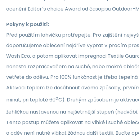
ocenění Editor´s choice Award od časopisu Outdoor-M
Pokyny k použití:
Před použitím lahvičku protřepejte. Pro zajištění nejvyš
doporučujeme oblečení nejdříve vyprat v pracím pros
Wash Eco, a potom aplikovat impregnaci Textile Guar
naneste rozprašovačem na suché, nebo mokré oblečení
vetřete do oděvu. Pro 100% funkčnost je třeba tepeln
Aktivaci teplem lze dosáhnout dvěma způsoby, prvním j
o
minut, při teplotě 60
C). Druhým způsobem je aktiva
žehličkou nastavenou na nejšetrnější stupeň (hedvábí, 
Tento postup můžete aplikovat na vlhké i suché obleče
a oděv není nutné vlákat žádnou další textilii. Buďte o