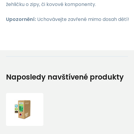
žehličku o zipy, či kovové komponenty.
Upozornění:
Uchovávejte zavřené mimo dosah dětí!
Naposledy navštívené produkty
Impregnace
Fibertec
Textile
Guard
Eco
3000