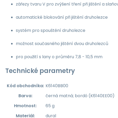
zářezy tvaru V pro zvýšení tření při jištění a slaňo
automatické blokování při jištění druholezce
systém pro spouštění druholezce
možnost současného jištění dvou druholezců
pro použití s lany o průměru 7,8 - 10,5 mm
Technické parametry
Kód obchodníka:
K6140BB00
Barva:
černá matná; bordó (K6140EE00)
Hmotnost:
65 g
Materiál:
dural