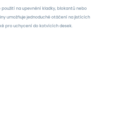
 použití na upevnění kladky, blokantů nebo
biny umožňuje jednoduché otáčení na jistících
aké pro uchycení do kotvících desek.