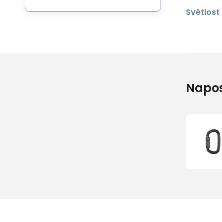
Světlost 
Napos