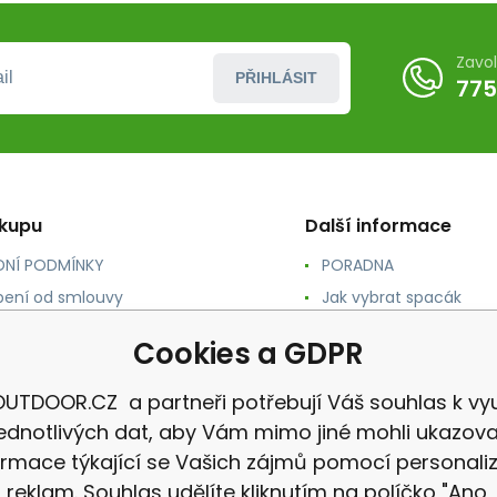
Zavo
PŘIHLÁSIT
775
ákupu
Další informace
NÍ PODMÍNKY
PORADNA
ení od smlouvy
Jak vybrat spacák
TY
Jak vybrat batoh
Cookies a GDPR
NÉ A DOPRAVA
Jak vybrat karimatku
 osobních údajů
Reklamace
UTDOOR.CZ a partneři potřebují Váš souhlas k vyu
jednotlivých dat, aby Vám mimo jiné mohli ukazova
ormace týkající se Vašich zájmů pomocí personali
reklam. Souhlas udělíte kliknutím na políčko "Ano,