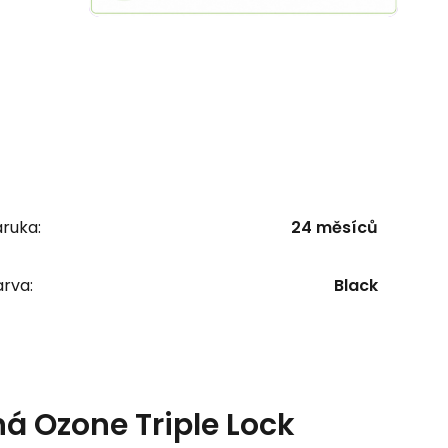
ruka:
24 měsíců
rva:
Black
á Ozone Triple Lock