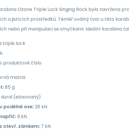
rabina Ozone Triple Lock Singing Rock byla navržena pro
ch a jistících prostředků. Téměř oválný tvar u této kara
ích nebo při manipulaci se smyčkami. Ideální karabina t
a triple lock
ck
í produktové číslo
rná matná
t:
85 g
dural (eloxovaný)
v podélné ose:
26 kN
napříč:
9 kN
s otevř. zámkem:
7 kN