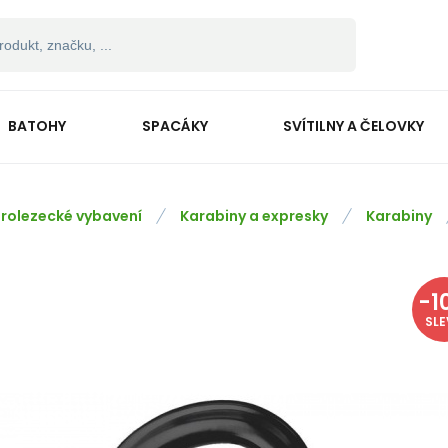
BATOHY
SPACÁKY
SVÍTILNY A ČELOVKY
rolezecké vybavení
Karabiny a expresky
Karabiny
-
1
SL