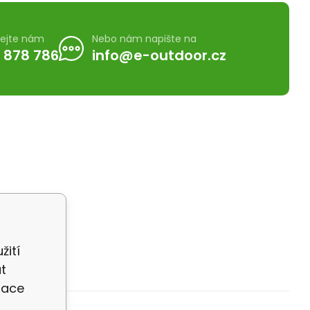
lejte nám
Nebo nám napište na
 878 786
info@e-outdoor.cz
žití
t
zace