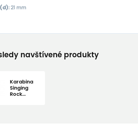
(d):
21 mm
ledy navštívené produkty
Karabina
Singing
Rock
oválná
Ozone
Triple Lock