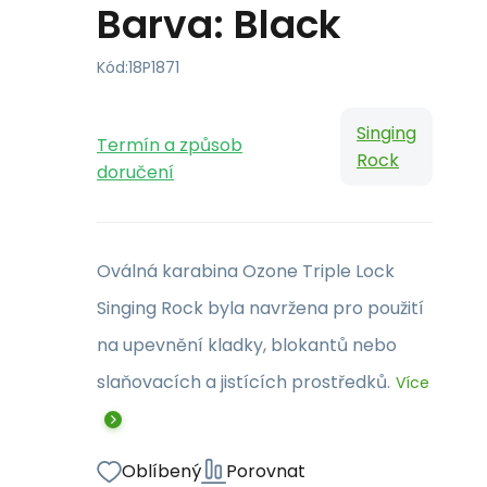
Barva: Black
Kód:
18P1871
Singing
Termín a způsob
Rock
doručení
Oválná karabina Ozone Triple Lock
Singing Rock byla navržena pro použití
na upevnění kladky, blokantů nebo
slaňovacích a jistících prostředků.
Více
Oblíbený
Porovnat