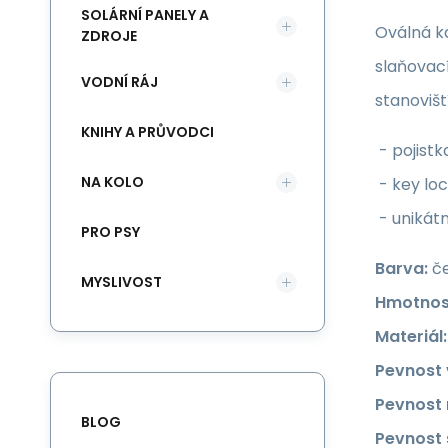
SOLÁRNÍ PANELY A
Oválná ka
ZDROJE
slaňovací
VODNÍ RÁJ
stanovišt
KNIHY A PRŮVODCI
- pojistk
NA KOLO
- key lo
- unikátn
PRO PSY
Barva:
če
MYSLIVOST
Hmotnos
Materiál:
Pevnost 
Pevnost 
BLOG
Pevnost 