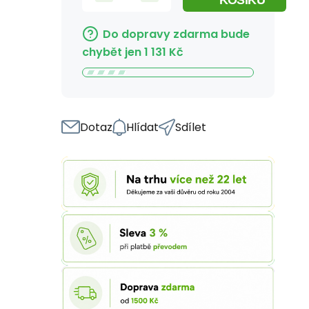
KOŠÍKU
Do dopravy zdarma bude
chybět jen
1 131
Kč
Dotaz
Hlídat
Sdílet