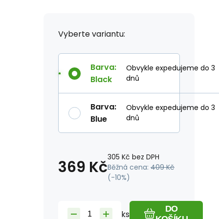
Vyberte variantu:
Barva
:
Obvykle expedujeme do 3
dnů
Black
Barva
:
Obvykle expedujeme do 3
dnů
Blue
305
Kč
bez DPH
369
Kč
Běžná cena:
409
Kč
(-
10
%)
DO
ks