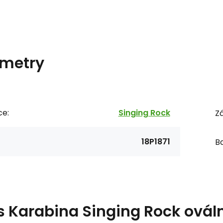
metry
ce:
Singing Rock
Zá
18P1871
Ba
s
Karabina Singing Rock ováln