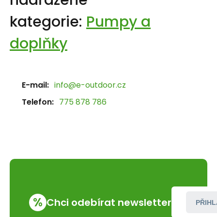
nadřazené
kategorie:
Pumpy a
doplňky
E-mail:
info@e-outdoor.cz
Telefon:
775 878 786
%
Chci odebírat newsletter
PŘIHL