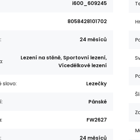
i600_609245
T
8058428101702
H
:
24 měsíců
P
Lezení na stěně, Sportovní lezení,
Sv
a:
Vícedélkové lezení
Po
 slovo:
Lezečky
Ší
í:
Pánské
Za
:
FW2627
M
:
24 měsíců