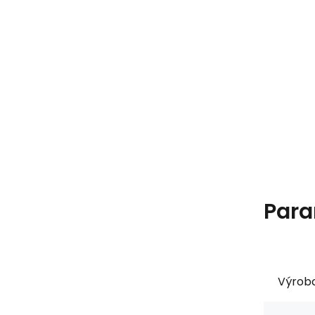
Para
Výrob