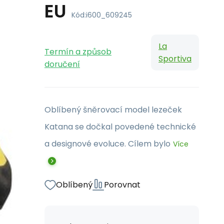
EU
Kód:
i600_609245
La
Termín a způsob
Sportiva
doručení
Oblíbený šněrovací model lezeček
Katana se dočkal povedené technické
a designové evoluce. Cílem bylo
Více
Oblíbený
Porovnat