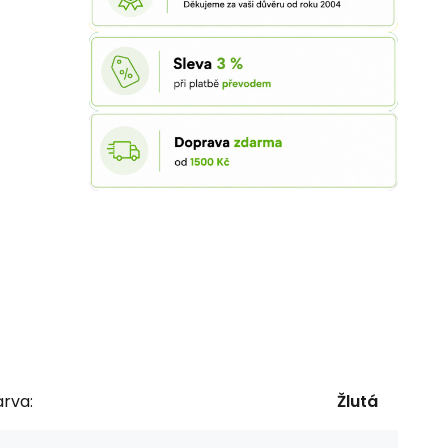
rva:
Žlutá