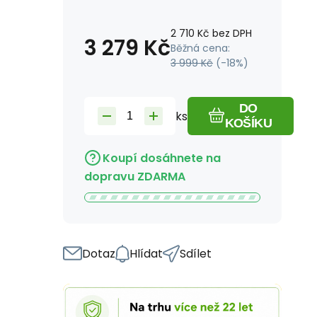
2 710
Kč
bez DPH
3 279
Kč
Běžná cena:
3 999
Kč
(-
18
%)
DO
ks
KOŠÍKU
Koupí dosáhnete na
dopravu ZDARMA
Dotaz
Hlídat
Sdílet