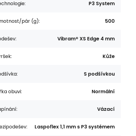
echnologie:
P3 System
motnost/pár (g):
500
odešev:
Vibram® XS Edge 4 mm
ršek:
Kůže
dšívka:
S podšívkou
řka obuvi:
Normální
pínání:
Vázací
ezipodešev:
Laspoflex 1,1 mm s P3 systémem