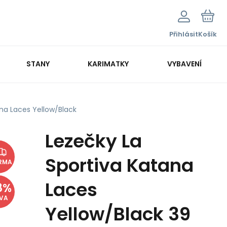
Přihlásit
Košík
STANY
KARIMATKY
VYBAVENÍ
na Laces Yellow/Black
Lezečky La
Sportiva Katana
RMA
Laces
8
%
EVA
Yellow/Black 39