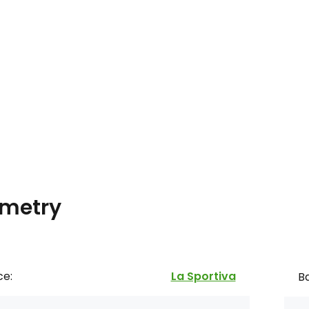
metry
ce:
La Sportiva
Ba