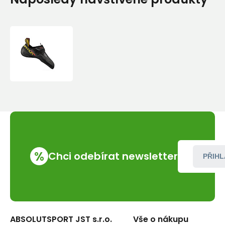
Lezečky
La
Sportiva
Skwama
Lite
Black/Yellow
%
Chci odebírat newsletter
PŘIHL
ABSOLUTSPORT JST s.r.o.
Vše o nákupu