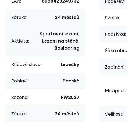
EAN:
8058428249732
Podešev:
Záruka:
24 měsíců
Svršek:
Sportovní lezení,
Podšívka:
Aktivita:
Lezení na stěně,
Bouldering
Šířka obuv
Klíčové slovo:
Lezečky
Zapínání:
Pohlaví:
Pánské
Mezipode
Sezona:
FW2627
Záruka:
24 měsíců
Velikost: