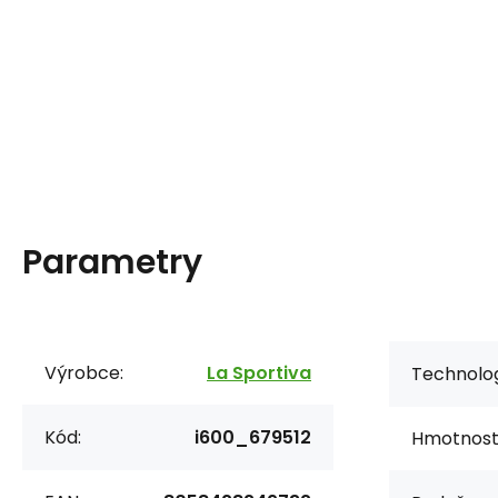
Parametry
Výrobce:
La Sportiva
Technolog
Kód:
i600_679512
Hmotnost/