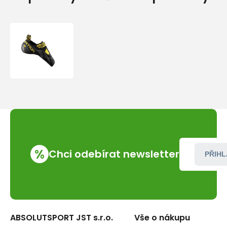
Lezečky
La
Sportiva
Theory
Yellow/Black
%
Chci odebírat newsletter
PŘIHL
ABSOLUTSPORT JST s.r.o.
Vše o nákupu