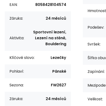
EAN:
8058428104574
Hmotnost/
Záruka:
24 měsíců
Podešev:
Sportovní lezení,
Aktivita:
Lezení na stěně,
Bouldering
Svršek:
Klíčové slovo:
Lezečky
Šířka obuv
Pohlaví:
Pánské
Zapínání:
Sezona:
FW2627
Mezipode
Záruka:
24 měsíců
Velikost: