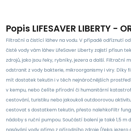
Popis
LIFESAVER LIBERTY - 
Filtrační a čistící láhev na vodu. V případě odříznutí o
čisté vody vám láhev LifeSaver Liberty zajistí přísun te
zdrojů, jako jsou řeky, rybníky, jezera a další. Filtrač
odstranit z vody bakterie, mikroorganismy i viry. Díky 
mít dostatek tekutin i v těch nejnáročnějších prostředí
v kempu, nebo čelíte přírodní či humanitární katastrof
cestování, turistiku nebo jakoukoli outdoorovou aktivit
cestovat s dostatkem tekutin, přesto nalehkoFiltr fung
nádoby s ruční pumpou. Součástí balení je také 1,5 m 
nasávání vody přímo z přírodního zdroje (řeka, jezero