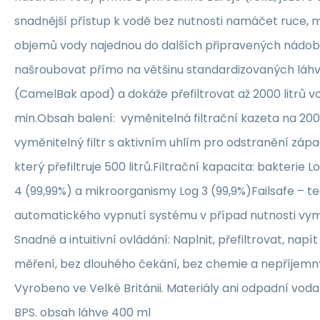
snadnější přístup k vodě bez nutnosti namáčet ruce, m
objemů vody najednou do dalších připravených nádob. 
našroubovat přímo na většinu standardizovaných láhv
(CamelBak apod) a dokáže přefiltrovat až 2000 litrů vod
min.Obsah balení: vyměnitelná filtrační kazeta na 2000
vyměnitelný filtr s aktivním uhlím pro odstranění zápa
který přefiltruje 500 litrů.Filtrační kapacita: bakterie L
4 (99,99%) a mikroorganismy Log 3 (99,9%)Failsafe – t
automatického vypnutí systému v případ nutnosti vyměn
Snadné a intuitivní ovládání: Naplnit, přefiltrovat, napí
měření, bez dlouhého čekání, bez chemie a nepříjemn
Vyrobeno ve Velké Británii. Materiály ani odpadní vod
BPS. obsah láhve 400 ml