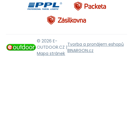
© 2026 E-
Tvorba a pronájem eshopů
OUTDOOR.CZ |
BINARGON.cz
Mapa stránek