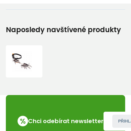
Naposledy navštívené produkty
Mačky
Black
Diamond
SABRETOOTH
PRO
%
Chci odebírat newsletter
PŘIHL