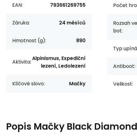
EAN:
793661269755
Počet hro
Záruka:
24 měsíců
Rozsah ve
bot:
Hmotnost (g):
890
Typ upíná
Alpinismus, Expediční
Aktivita:
lezení, Ledolezení
Antiboot:
Klíčové slovo:
Mačky
Velikost:
Popis
Mačky Black Diamon