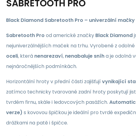
SABRETOOTH PRO
Black Diamond Sabretooth Pro – univerzální mačky 
Sabretooth Pro
od americké značky
Black Diamond
j
nejuniverzálnějších maček na trhu. Vyrobené z odolné
oceli
, která
nenarezaví
,
nenabaluje sníh
a je odolná v
nejnáročnějších podmínkách.
Horizontální hroty v přední části zajišťují
vynikající sta
zatímco technicky tvarované zadní hroty poskytují jis
tvrdém firnu, skále i ledovcových pasážích.
Automatic
verze)
s kovovou špičkou je ideální pro tvrdé expedičn
drážkami na patě i špičce.