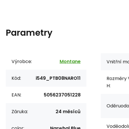
Parametry
Výrobce:
Montane
Vnitřní ma
Kód:
i549_PTB08NARO11
Rozměry V
H:
EAN:
5056237051228
Oděruodol
Záruka:
24 měsíců
Voděodol
color:
Narwhal Blue