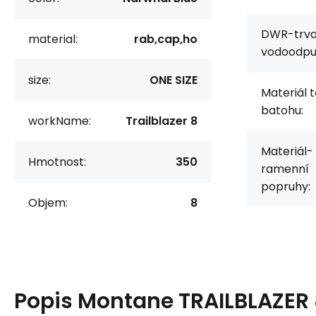
DWR-trva
material:
rab,cap,ho
vodoodpud
size:
ONE SIZE
Materiál t
batohu:
workName:
Trailblazer 8
Materiál-
Hmotnost:
350
ramenní
popruhy:
Objem:
8
Popis
Montane TRAILBLAZER