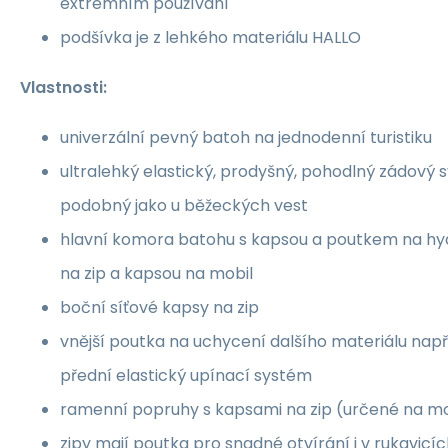
extrémním používání
podšívka je z lehkého materiálu HALLO
Vlastnosti:
univerzální pevný batoh na jednodenní turistiku
ultralehký elastický, prodyšný, pohodlný zádový 
podobný jako u běžeckých vest
hlavní komora batohu s kapsou a poutkem na hyd
na zip a kapsou na mobil
boční síťové kapsy na zip
vnější poutka na uchycení dalšího materiálu např
přední elastický upínací systém
ramenní popruhy s kapsami na zip (určené na mo
zipy mají poutka pro snadné otvírání i v rukavicí