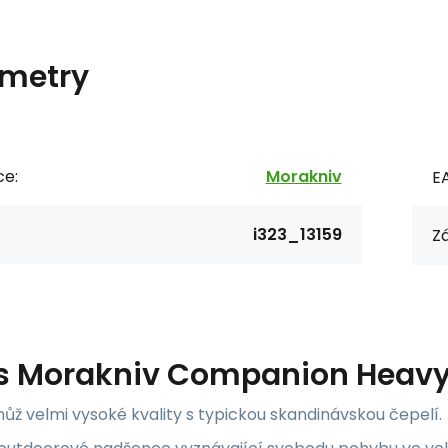
metry
ce:
Morakniv
E
i323_13159
Zá
s
Morakniv Companion HeavyD
ůž velmi vysoké kvality s typickou skandinávskou čepelí.