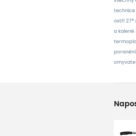
všechny 
technice
ostří 27°
a kalené 
termoplas
poranění
omyvateln
Napos