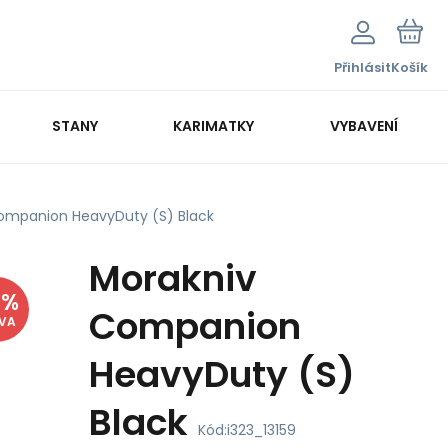
Přihlásit
Košík
STANY
KARIMATKY
VYBAVENÍ
ompanion HeavyDuty (S) Black
Morakniv
8
%
Companion
EVA
HeavyDuty (S)
Black
Kód:
i323_13159