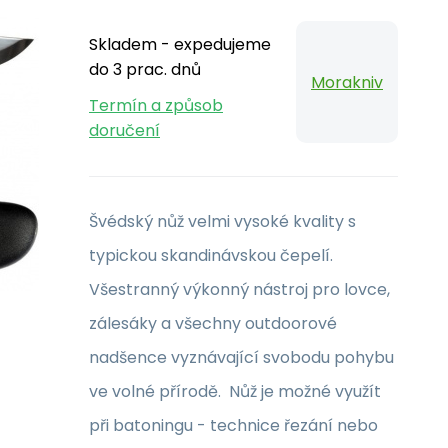
Skladem - expedujeme
do 3 prac. dnů
Morakniv
Termín a způsob
doručení
Švédský nůž velmi vysoké kvality s
typickou skandinávskou čepelí.
Všestranný výkonný nástroj pro lovce,
zálesáky a všechny outdoorové
nadšence vyznávající svobodu pohybu
ve volné přírodě. Nůž je možné využít
při batoningu - technice řezání nebo