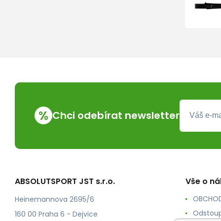
%
Chci odebírat newsletter
ABSOLUTSPORT JST s.r.o.
Vše o n
OBCHOD
Heinemannova 2695/6
Odstoup
160 00 Praha 6 - Dejvice