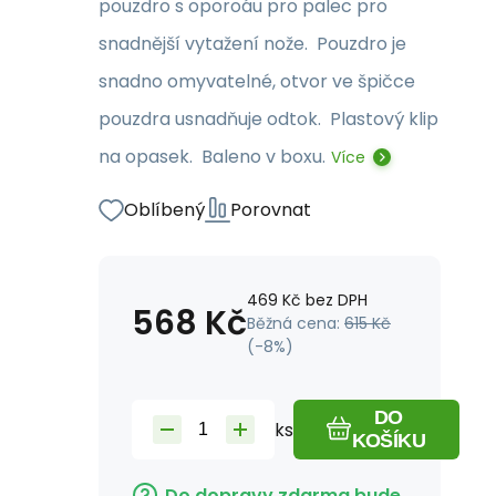
pouzdro s oporoáu pro palec pro
snadnější vytažení nože. Pouzdro je
snadno omyvatelné, otvor ve špičce
pouzdra usnadňuje odtok. Plastový klip
na opasek. Baleno v boxu.
Více
Oblíbený
Porovnat
469
Kč
bez DPH
568
Kč
Běžná cena:
615
Kč
(-
8
%)
DO
ks
KOŠÍKU
Do dopravy zdarma bude