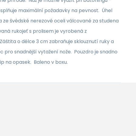
 přírodě. Nůž je možné využít při batoningu -
 splňuje maximální požadavky na pevnost. Úhel
na ze švédské nerezové oceli válcované za studena
aná rukojeť s prolisem je vyrobená z
áštita o délce 3 cm zabraňuje sklouznutí ruky a
 pro snadnější vytažení nože. Pouzdro je snadno
ip na opasek. Baleno v boxu.