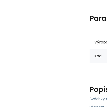
Para
Výrob
Kód:
Popi
Švédský n