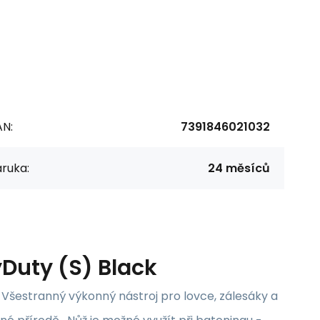
AN:
7391846021032
ruka:
24 měsíců
uty (S) Black
 Všestranný výkonný nástroj pro lovce, zálesáky a