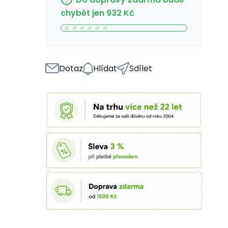
chybět jen
932
Kč
Dotaz
Hlídat
Sdílet