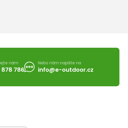
lejte nám
Nebo nám napište na
 878 786
info@e-outdoor.cz