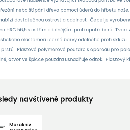
outdoorové nadšence vyznávající svobodu pohybu ve volné
 řezání nebo štípání dřeva pomocí úderů do hřbetu nože,
 nabízí dostatečnou ostrost a odolnost. Čepel je vyrobe
na HRC 56,5 s ostřím odolnějším proti opotřebení. Tvarov
tického elastomeru černé barvy odolného proti skluzu. Z
 prstů. Plastové polymerové pouzdro s oporoáu pro palec
é, otvor ve špičce pouzdra usnadňuje odtok. Plastový kl
ledy navštívené produkty
Morakniv