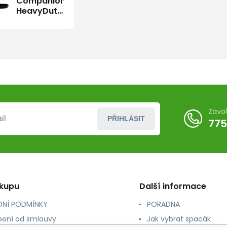
Companion
HeavyDuty
(S) Black
Zavo
PŘIHLÁSIT
775
ákupu
Další informace
NÍ PODMÍNKY
PORADNA
ení od smlouvy
Jak vybrat spacák