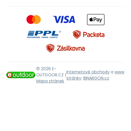
© 2026 E-
Internetové obchody
a
www
OUTDOOR.CZ |
stránky
:
BINARGON.cz
Mapa stránek