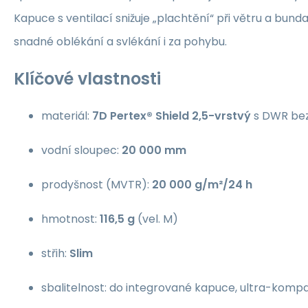
Kapuce s ventilací snižuje „plachtění“ při větru a bund
snadné oblékání a svlékání i za pohybu.
Klíčové vlastnosti
materiál:
7D Pertex® Shield 2,5-vrstvý
s DWR bez
vodní sloupec:
20 000 mm
prodyšnost (MVTR):
20 000 g/m²/24 h
hmotnost:
116,5 g
(vel. M)
střih:
Slim
sbalitelnost: do integrované kapuce, ultra-kompa