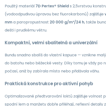
Použitý materiál
7D Pertex® Shield
s 2,5vrstvou konst
(vodoodpudivou úpravou bez fluorokarbonů) zajišťuje
mm
a paropropustnost
20 000 g/m²/24 h
, takže bun
dešti i prudkému větru.
Kompaktní, velmi sbalitelná a univerzální
Bundu snadno sbalíš do vlastní kapuce — vznikne malý 
do batohu nebo běžecké vesty. Díky tomu je vždy po r
počasí, aniž by zabírala místo nebo přidávala váhu.
Praktická konstrukce pro aktivní pohyb
Optimalizované předtvarování loktů zajišťuje volnost p
spodní lem a manžety dobře přiléhají, reflexní detaily zv