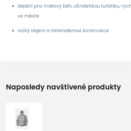
ideální pro: trailový běh, ultralehkou turistiku, ry
ve městě
nízký objem a minimalismus konstrukce
Naposledy navštívené produkty
Rab
Phantom
Waterproof
Jacket