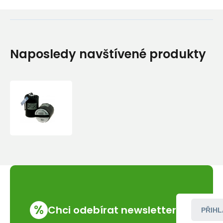
Naposledy navštívené produkty
Sea
to
Summit
Fleece
Liner
%
Chci odebírat newsletter
PŘIHL