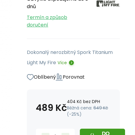
dnů
Termín a způsob
doručení
Dokonalý nerozbitný Spork Titanium
Light My Fire
Více
Oblíbený
Porovnat
404
Kč
bez DPH
489
Kč
Běžná cena:
649
Kč
(-
25
%)
DO