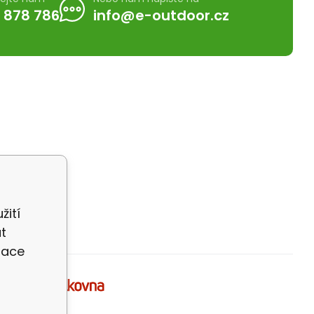
 878 786
info@e-outdoor.cz
žití
t
zace