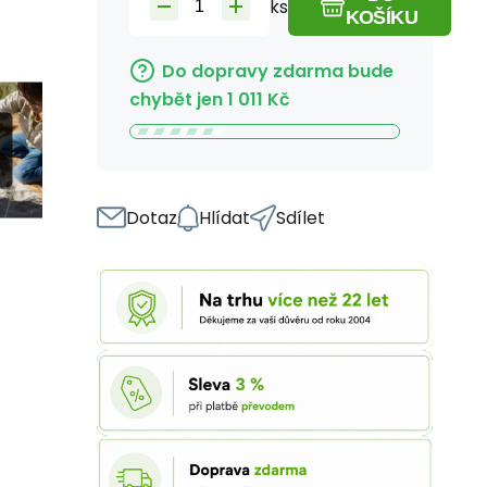
ks
KOŠÍKU
Do dopravy zdarma bude
chybět jen
1 011
Kč
Dotaz
Hlídat
Sdílet