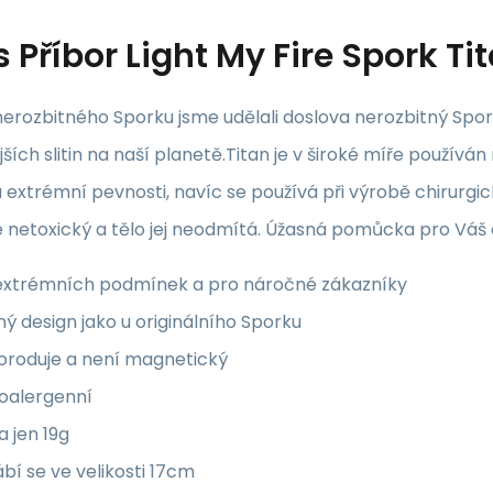
s
Příbor Light My Fire Spork T
erozbitného Sporku jsme udělali doslova nerozbitný Spork
ších slitin na naší planetě.Titan je v široké míře používá
a extrémní pevnosti, navíc se používá při výrobě chirurgi
e netoxický a tělo jej neodmítá. Úžasná pomůcka pro Váš d
extrémních podmínek a pro náročné zákazníky
ný design jako u originálního Sporku
oroduje a není magnetický
oalergenní
 jen 19g
bí se ve velikosti 17cm