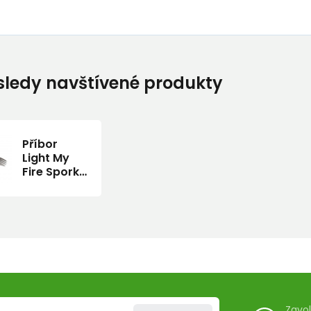
ledy navštívené produkty
Příbor
Light My
Fire Spork
Titanium
Zavo