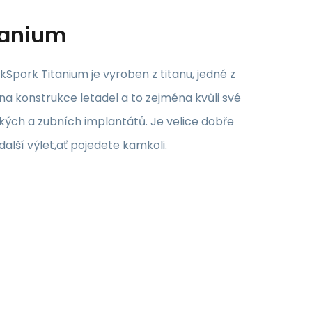
itanium
Spork Titanium je vyroben z titanu, jedné z
n na konstrukce letadel a to zejména kvůli své
ckých a zubních implantátů. Je velice dobře
alší výlet,ať pojedete kamkoli.