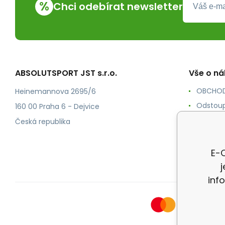
%
Chci odebírat newsletter
ABSOLUTSPORT JST s.r.o.
Vše o n
OBCHOD
Heinemannova 2695/6
Odstoup
160 00 Praha 6 - Dejvice
KONTAK
Česká republika
POŠTOV
Ochrana
E-O
inf