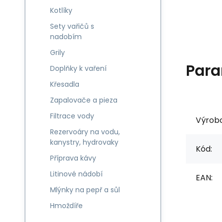
Kotlíky
Sety vařičů s
nadobím
Grily
Para
Doplňky k vaření
Křesadla
Zapalovače a pieza
Filtrace vody
Výrob
Rezervoáry na vodu,
kanystry, hydrovaky
Kód:
Příprava kávy
Litinové nádobí
EAN:
Mlýnky na pepř a sůl
Hmoždíře