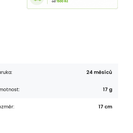
ruka:
24 měsíců
motnost:
17 g
ozměr:
17 cm