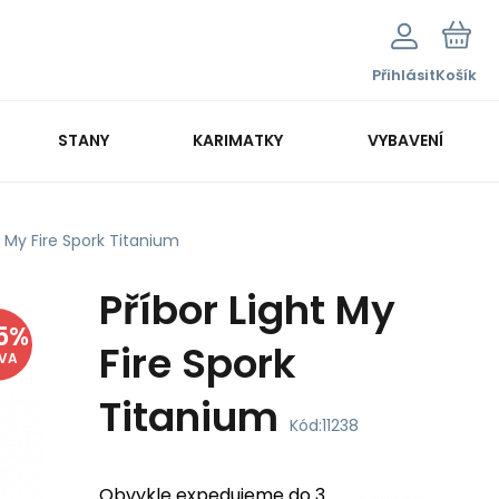
Přihlásit
Košík
STANY
KARIMATKY
VYBAVENÍ
t My Fire Spork Titanium
Příbor Light My
5
%
Fire Spork
EVA
Titanium
Kód:
11238
Obvykle expedujeme do 3