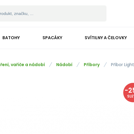
BATOHY
SPACÁKY
SVÍTILNY A ČELOVKY
ření, vařiče a nádobí
Nádobí
Příbory
Příbor Ligh
-
2
SL