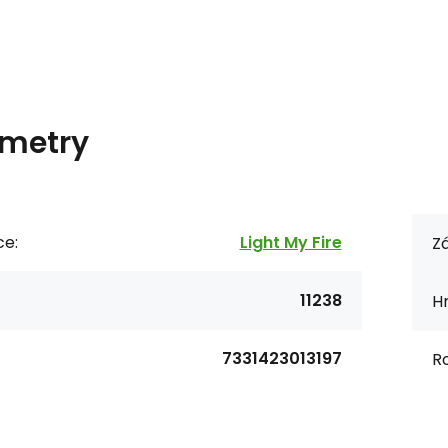
metry
ce:
Light My Fire
Zá
11238
H
7331423013197
R