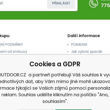
PŘIHLÁSIT
775
ákupu
Další informace
NÍ PODMÍNKY
PORADNA
ení od smlouvy
Jak vybrat spacák
TY
Jak vybrat batoh
Cookies a GDPR
NÉ A DOPRAVA
Jak vybrat karimatku
 osobních údajů
Reklamace
UTDOOR.CZ a partneři potřebují Váš souhlas k vyu
jednotlivých dat, aby Vám mimo jiné mohli ukazova
ormace týkající se Vašich zájmů pomocí personali
reklam. Souhlas udělíte kliknutím na políčko "Ano,
souhlasím".