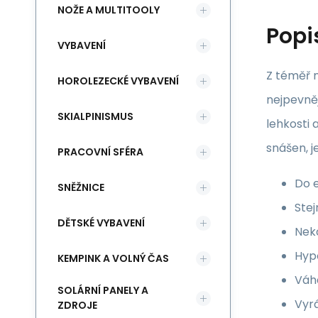
NOŽE A MULTITOOLY
Popi
VYBAVENÍ
Z téměř n
HOROLEZECKÉ VYBAVENÍ
nejpevněj
SKIALPINISMUS
lehkosti 
snášen, j
PRACOVNÍ SFÉRA
Do 
SNĚŽNICE
Stej
DĚTSKÉ VYBAVENÍ
Nek
Hyp
KEMPINK A VOLNÝ ČAS
Váha
SOLÁRNÍ PANELY A
Vyrá
ZDROJE