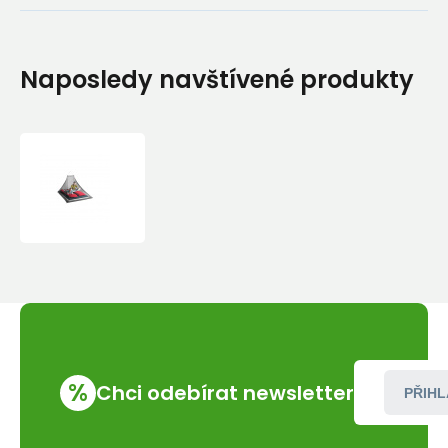
Naposledy navštívené produkty
Sea
to
Summit
Net
Double
-
moskityéra
%
Chci odebírat newsletter
PŘIHL