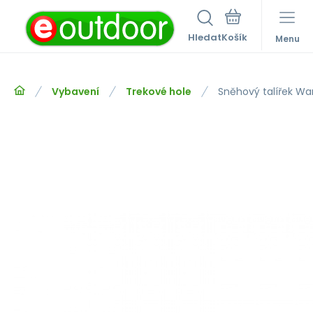
Hledat
Menu
Vybavení
Trekové hole
Sněhový talířek W