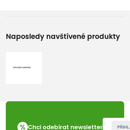
Naposledy navštívené produkty
Sněhový
talířek
Warp
92
mm
%
Chci odebírat newsletter
PŘIHL