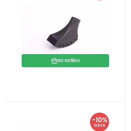
walking, sloužící k chůzi po asfaltu.
Oblíbený
Porovnat
DO KOŠÍKU
EAN:
Kód:
8591727022694
i716_030105
Skladem
2
ks
Warp
-10%
Záruka
36
Kč
24 měsíců
Warp krytka hrotu trekking
40
Kč
SLEVA
kulatá, typ II
<p>Kulatá koncovka k ochraně kovového