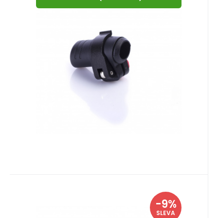
matička
objímkou pro hole o velikosti průměru dle
zvolené varianty. V
Oblíbený
Porovnat
EAN:
Kód:
8591727031719
i716_030202
Skladem více jak 5 ks
Warp
-9%
Záruka
100
Kč
24 měsíců
Warp ND - flip-lock mechanika
110
Kč
SLEVA
FL-17 černá ALU páčka, čirá
Kompletní mechnika systému flip-lock s