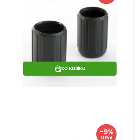
průměr 18mm, výška 30mm.
Oblíbený
Porovnat
DO KOŠÍKU
EAN:
Kód:
8591727031535
i716_030112
Skladem více jak 5 ks
Warp
-9%
Záruka
146
Kč
24 měsíců
Warp ND - spodní díl k holím
160
Kč
SLEVA
Speedy
Náhradní spodní tyč pro nordic-walking