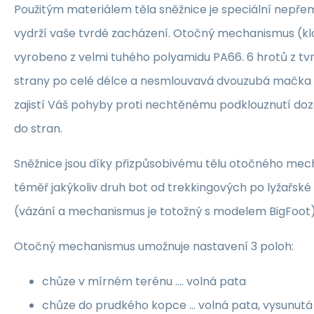
Použitým materiálem těla sněžnice je speciální nepřemr
vydrží vaše tvrdé zacházení. Otočný mechanismus (kl
vyrobeno z velmi tuhého polyamidu PA66. 6 hrotů z tvr
strany po celé délce a nesmlouvavá dvouzubá mačka z
zajistí Váš pohyby proti nechtěnému podklouznutí doz
do stran.
Sněžnice jsou díky přizpůsobivému tělu otočného me
téměř jakýkoliv druh bot od trekkingových po lyžařsk
(vázání a mechanismus je totožný s modelem BigFoot)
Otočný mechanismus umožnuje nastavení 3 poloh:
chůze v mírném terénu .... volná pata
chůze do prudkého kopce ... volná pata, vysunut