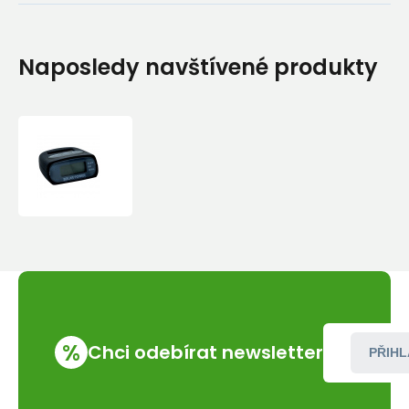
Naposledy navštívené produkty
Solární
krokoměr
Baladeo
PLR800
Marathon
%
Chci odebírat newsletter
PŘIHL