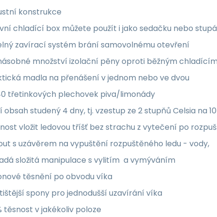
ustní konstrukce
vní chladící box můžete použít i jako sedačku nebo stup
elný zavírací systém brání samovolnému otevření
jnásobné množství izolační pěny oproti běžným chladíc
ktická madla na přenášení v jednom nebo ve dvou
40 třetinkových plechovek piva/limonády
í obsah studený 4 dny, tj. vzestup ze 2 stupňů Celsia na 1
ost vložit ledovou tříšť bez strachu z vytečení po rozpuš
out s uzávěrem na vypuštění rozpuštěného ledu - vody,
adá složitá manipulace s vylitím a vymýváním
konové těsnění po obvodu víka
tištější spony pro jednodušší uzavírání víka
 těsnost v jakékoliv poloze