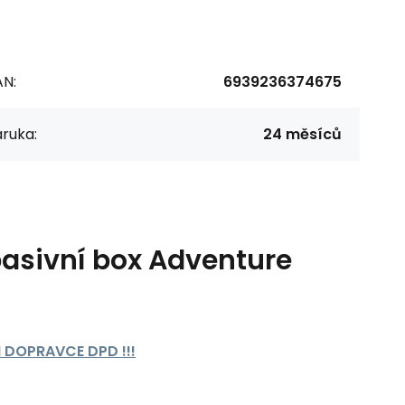
AN:
6939236374675
ruka:
24 měsíců
pasivní box Adventure
 DOPRAVCE DPD !!!