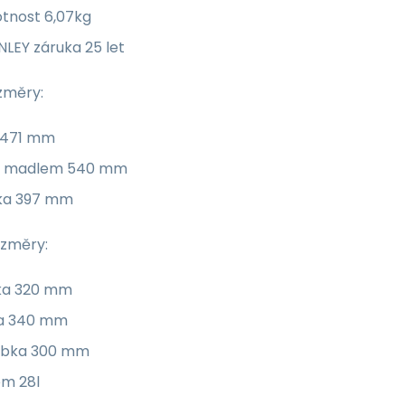
tnost 6,07kg
LEY záruka 25 let
změry:
 471 mm
 s madlem 540 mm
ka 397 mm
ozměry:
ka 320 mm
ka 340 mm
ubka 300 mm
em 28l