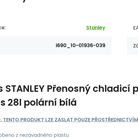
ce:
Stanley
E
i690_10-01936-039
Zá
s
STANLEY Přenosný chladicí 
s 28l polární bílá
R, TENTO PRODUKT LZE ZASLAT POUZE PŘOSTŘEDNICTVÍM
obeno z nezávadného plastu