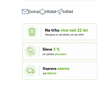
Dotaz
Hlídat
Sdílet