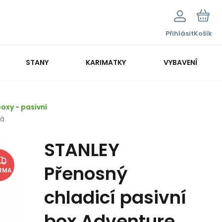
Přihlásit
Košík
STANY
KARIMATKY
VYBAVENÍ
boxy - pasivní
lá
STANLEY
Přenosný
RMA
chladicí pasivní
box Adventure