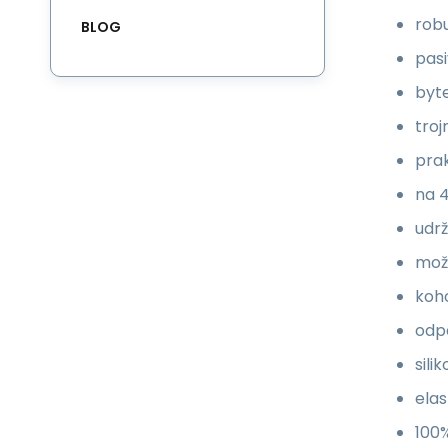
rob
BLOG
pasi
byt
tro
pra
na 
udrž
možn
koh
odp
sili
elas
100%