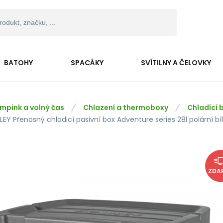
BATOHY
SPACÁKY
SVÍTILNY A ČELOVKY
mpink a volný čas
Chlazení a thermoboxy
Chladící 
EY Přenosný chladicí pasivní box Adventure series 28l polární bí
ZDA