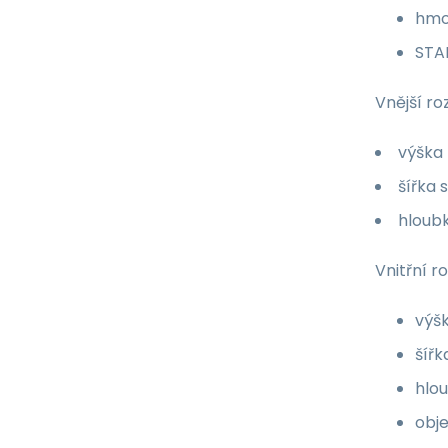
hmo
STAN
Vnější ro
výška
šířka
hloub
Vnitřní r
výš
šíř
hlo
obj