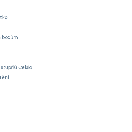
átko
ím boxům
0 stupňů Celsia
tění