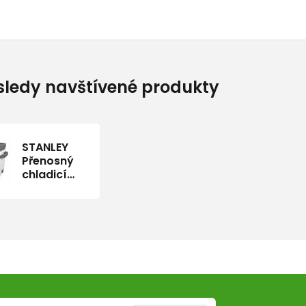
ledy navštívené produkty
STANLEY
Přenosný
chladicí
pasivní
box
Adventure
series 28l
polární
bílá