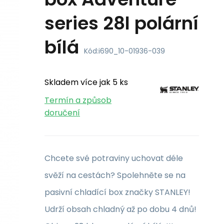
series 28l polární
bílá
Kód:
i690_10-01936-039
Skladem více jak 5 ks
Termín a způsob
doručení
Chcete své potraviny uchovat déle
svěží na cestách? Spolehněte se na
pasivní chladící box značky STANLEY!
Udrží obsah chladný až po dobu 4 dnů!