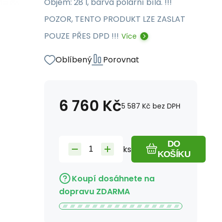
Objem: 28 l, barva polární bílá. !!!
POZOR, TENTO PRODUKT LZE ZASLAT
POUZE PŘES DPD !!!
Více
Oblíbený
Porovnat
6 760
Kč
5 587
Kč
bez DPH
DO
ks
KOŠÍKU
Koupí dosáhnete na
dopravu ZDARMA