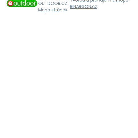
Tvorba a pronájem eshopů
OUTDOOR.CZ |
BINARGON.cz
Mapa stránek