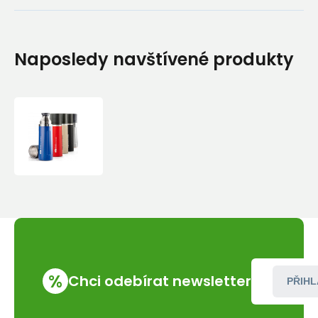
Naposledy navštívené produkty
Termoska
GSI
Outdoors
Glacier
Stainless
Vacuum
Bottle
1l
%
Chci odebírat newsletter
PŘIHL