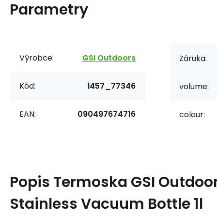
Parametry
Výrobce:
GSI Outdoors
Záruka:
Kód:
i457_77346
volume:
EAN:
090497674716
colour:
Popis
Termoska GSI Outdoor
Stainless Vacuum Bottle 1l