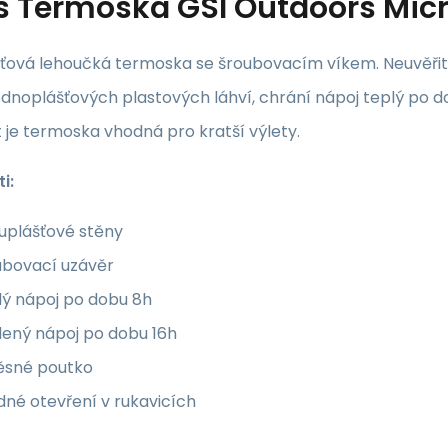
s
Termoska GSI Outdoors Micro
ťová lehoučká termoska se šroubovacím víkem. Neuvěřite
ednoplášťových plastových láhví, chrání nápoj teplý po do
 je termoska vhodná pro kratší výlety.
i:
uplášťové stěny
ubovací uzávěr
lý nápoj po dobu 8h
dený nápoj po dobu 16h
ěsné poutko
né otevření v rukavicích