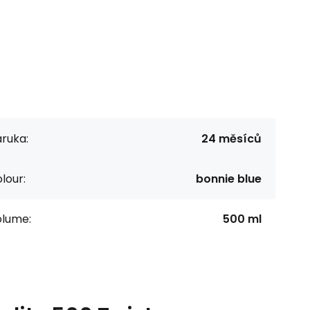
ruka:
24 měsíců
lour:
bonnie blue
olume:
500 ml