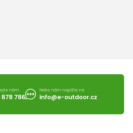
lejte nám
Nebo nám napište na
 878 786
info@e-outdoor.cz