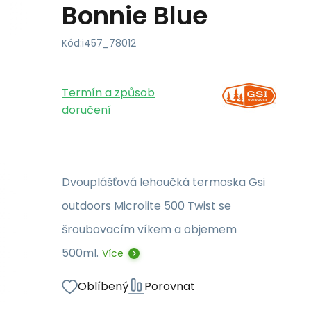
Bonnie Blue
Kód:
i457_78012
Termín a způsob
doručení
Dvouplášťová lehoučká termoska Gsi
outdoors Microlite 500 Twist se
šroubovacím víkem a objemem
500ml.
Více
Oblíbený
Porovnat