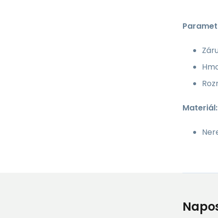
Paramet
Záru
Hmo
Roz
Materiál:
Ner
Napos