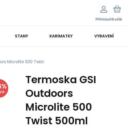
Přihlásit
Košík
STANY
KARIMATKY
VYBAVENÍ
rs Microlite 500 Twist
Termoska GSI
6
%
Outdoors
EVA
Microlite 500
Twist 500ml