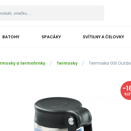
BATOHY
SPACÁKY
SVÍTILNY A ČELOVKY
rmosky a termohrnky
Termosky
Termoska GSI Outdoo
-
1
SL