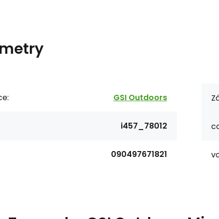
metry
ce:
GSI Outdoors
Zá
i457_78012
co
090497671821
v