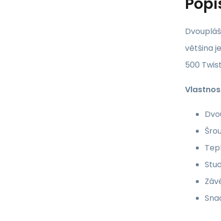
Popi
Dvoupláš
většina j
500 Twist
Vlastnost
Dvo
Šro
Tep
Stu
Záv
Snad