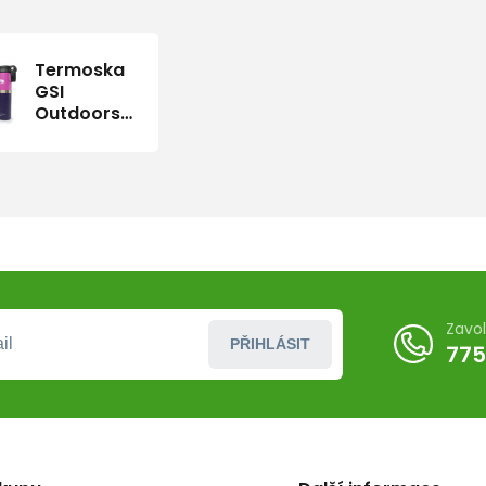
Termoska
GSI
Outdoors
Microlite
500 Twist
Zavo
PŘIHLÁSIT
775