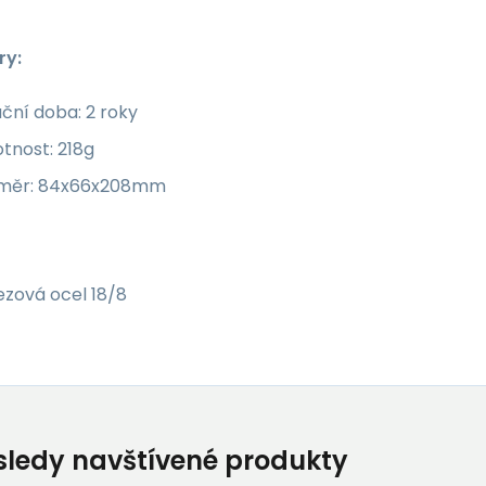
ry:
ční doba: 2 roky
tnost: 218g
měr: 84x66x208mm
ezová ocel 18/8
ledy navštívené produkty