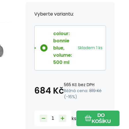
Vyberte variantu:
colour
:
bonnie
blue
,
Skladem
1
ks
volume
:
500 ml
565
Kč
bez DPH
684
Kč
Běžná cena:
819
Kč
(-
16
%)
DO
ks
KOŠÍKU