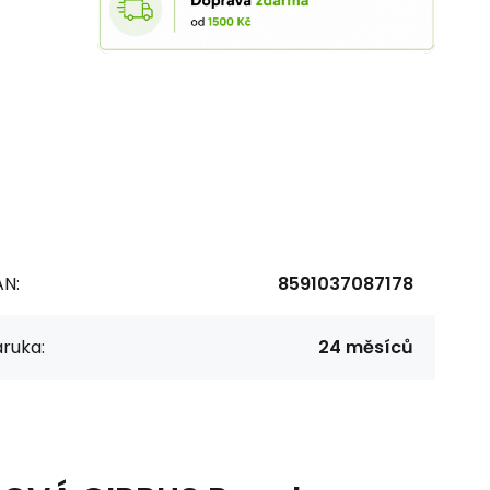
AN:
8591037087178
ruka:
24 měsíců