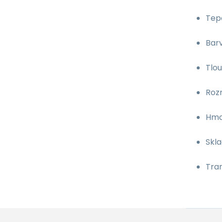
Tep
Barv
Tlou
Roz
Hmo
Skla
Tran