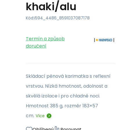
khaki/alu
Kód:
i594_4486_8591037087178
Termín a způsob
doručení
Skládací pěnová karimatka s reflexní
vrstvou. Nízká hmotnost, odolnost a
skvělá izolace i pro chladné noci.
Hmotnost 385 g, rozměr 183×57
cm.
Více
Oblíbený
Porovnat