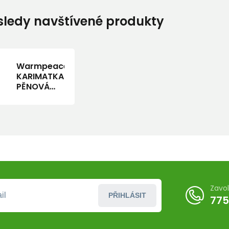
ledy navštívené produkty
Warmpeace
KARIMATKA
PĚNOVÁ
CIRRUS
Regular
Zavo
PŘIHLÁSIT
775