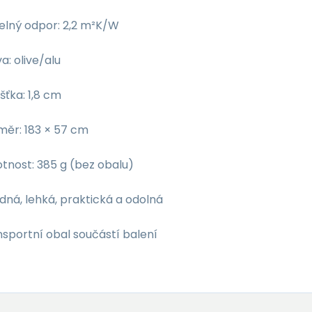
elný odpor: 2,2 m²K/W
a: olive/alu
šťka: 1,8 cm
měr: 183 × 57 cm
tnost: 385 g (bez obalu)
dná, lehká, praktická a odolná
sportní obal součástí balení