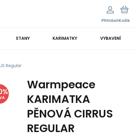
Přihlásit
Košík
STANY
KARIMATKY
VYBAVENÍ
S Regular
Warmpeace
0
%
KARIMATKA
EVA
PĚNOVÁ CIRRUS
REGULAR