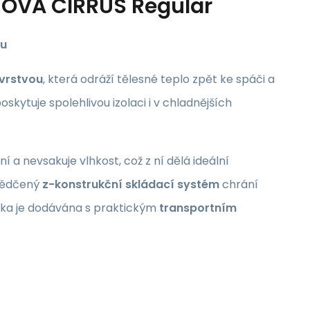
OVÁ CIRRUS Regular
ou
 vrstvou
, která odráží tělesné teplo zpět ke spáči a
oskytuje spolehlivou izolaci i v chladnějších
 a nevsakuje vlhkost, což z ní dělá ideální
svědčený
z-konstrukční skládací systém
chrání
atka je dodávána s praktickým
transportním