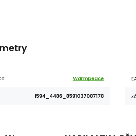
metry
ce:
Warmpeace
E
i594_4486_8591037087178
Zá