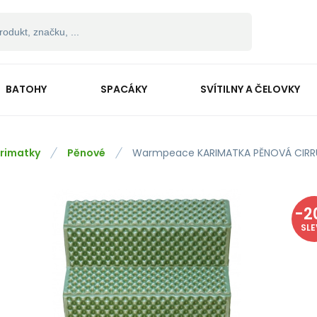
BATOHY
SPACÁKY
SVÍTILNY A ČELOVKY
rimatky
Pěnové
Warmpeace KARIMATKA PĚNOVÁ CIRRU
-
2
SL