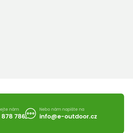
lejte nám
Nebo nám napište na
 878 786
info@e-outdoor.cz