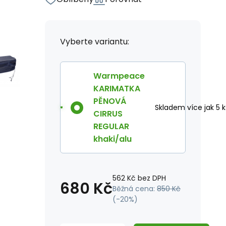
Vyberte variantu:
Warmpeace
KARIMATKA
PĚNOVÁ
Skladem více jak 5 k
CIRRUS
REGULAR
khaki/alu
562
Kč
bez DPH
680
Kč
Běžná cena:
850
Kč
(-
20
%)