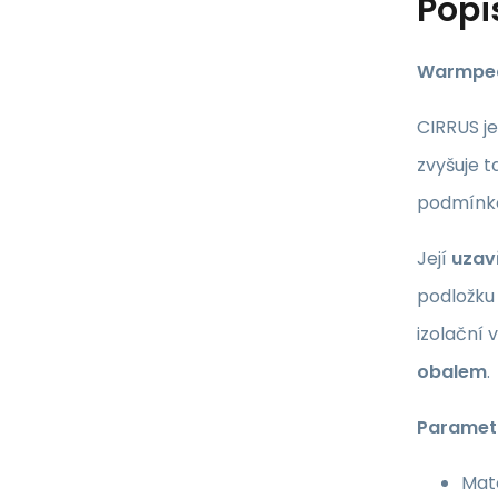
Popi
Warmpeac
CIRRUS je
zvyšuje t
podmínk
Její
uzav
podložku
izolační 
obalem
.
Paramet
Mate