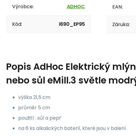
Výrobce:
ADHOC
EAN:
Kód:
i690_EP95
Záruka:
Popis
AdHoc Elektrický mlýn
nebo sůl eMill.3 světle mod
výška 21,5 cm
průměr 5 cm
použití : sůl a pepř
na 6 ks alkalických baterií, které jsou v balení