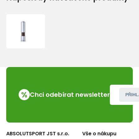
AdHoc
Elektrický
mlýnek
na
pepř
nebo
sůl
eMill.3
světle
modrý
21,5cm
%
Chci odebírat newsletter
PŘIHL
ABSOLUTSPORT JST s.r.o.
Vše o nákupu