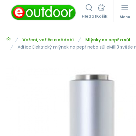
Hledat
Menu
Vaření, vařiče a nádobí
Mlýnky na pepř a sůl
AdHoc Elektrický mlýnek na pepř nebo sůl eMill.3 světle