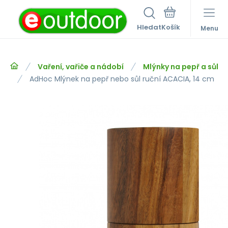
Hledat
Menu
Vaření, vařiče a nádobí
Mlýnky na pepř a sůl
AdHoc Mlýnek na pepř nebo sůl ruční ACACIA, 14 cm