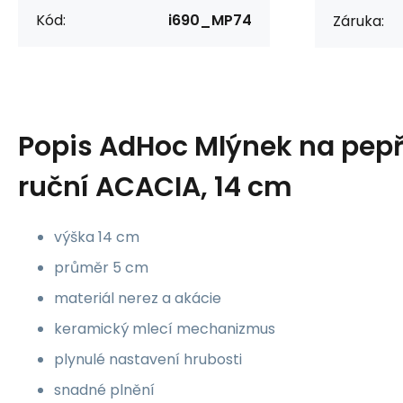
Kód:
i690_MP74
Záruka:
Popis
AdHoc Mlýnek na pepř
ruční ACACIA, 14 cm
výška 14 cm
průměr 5 cm
materiál nerez a akácie
keramický mlecí mechanizmus
plynulé nastavení hrubosti
snadné plnění