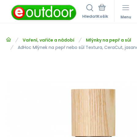
Hledat
Menu
Vaření, vařiče a nádobí
Mlýnky na pepř a sůl
AdHoc Mlýnek na pepř nebo sůl Textura, CeraCut, jasa