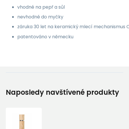
vhodné na pepř a sůl
nevhodné do myčky
záruka 30 let na keramický mlecí mechanismus 
patentováno v německu
Naposledy navštívené produkty
AdHoc
Mlýnek