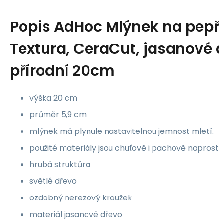
Popis
AdHoc Mlýnek na pepř
Textura, CeraCut, jasanové
přírodní 20cm
výška 20 cm
průměr 5,9 cm
mlýnek má plynule nastavitelnou jemnost mletí.
použité materiály jsou chuťově i pachově naprost
hrubá struktůra
světlé dřevo
ozdobný nerezový kroužek
materiál jasanové dřevo