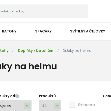
BATOHY
SPACÁKY
SVÍTILNY A ČELOVKY
tohy
Doplňky k batohům
Držáky na helmu
áky na helmu
dukty od
Produktů
Cen
Skladem