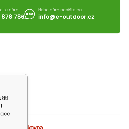
lejte nám
Nebo nám napište na
 878 786
info@e-outdoor.cz
žití
t
zace