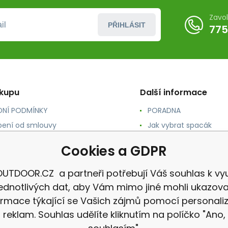
Zavo
PŘIHLÁSIT
775
ákupu
Další informace
NÍ PODMÍNKY
PORADNA
ení od smlouvy
Jak vybrat spacák
TY
Jak vybrat batoh
Cookies a GDPR
NÉ A DOPRAVA
Jak vybrat karimatku
 osobních údajů
Reklamace
UTDOOR.CZ a partneři potřebují Váš souhlas k vyu
jednotlivých dat, aby Vám mimo jiné mohli ukazova
ormace týkající se Vašich zájmů pomocí personali
reklam. Souhlas udělíte kliknutím na políčko "Ano,