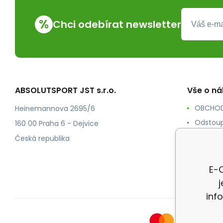
%
Chci odebírat newsletter
ABSOLUTSPORT JST s.r.o.
Vše o n
OBCHOD
Heinemannova 2695/6
Odstoup
160 00 Praha 6 - Dejvice
KONTAK
Česká republika
POŠTOV
Ochrana
E-O
inf