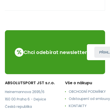
%
Chci odebírat newsletter
PŘIHL
ABSOLUTSPORT JST s.r.o.
Vše o nákupu
OBCHODNÍ PODMÍNKY
Heinemannova 2695/6
Odstoupení od smlouvy
160 00 Praha 6 - Dejvice
KONTAKTY
Česká republika