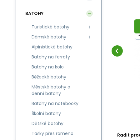
BATOHY
Kód:
AUDS20
Skladem
1
ks
Sea To Summit
-10%
Lif
Záruka
438
Kč
24 měsíců
ck
Sea to Summit Ultra-
od
487
Kč
GREEN
A
SLEVA
Sil Dry Sack 20l
Li
DETAIL
(
1
VARIANTA
)
ng
Turistické batohy
Ultra lehký nepromokavý
Ul
Oblíbený
Porovnat
vak o objemu 20 litrů.
Dr
Dámské batohy
%
i
Ul
A
Alpinistické batohy
u
hř
Batohy na ferraty
uz
Batohy na kolo
ve
Běžecké batohy
Městské batohy a
denní batohy
Batohy na notebooky
Školní batohy
Dětské batohy
Tašky přes rameno
Řadit pro