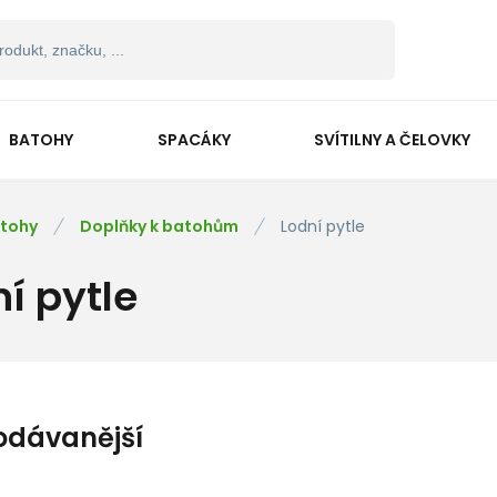
BATOHY
SPACÁKY
SVÍTILNY A ČELOVKY
tohy
Doplňky k batohům
Lodní pytle
í pytle
odávanější