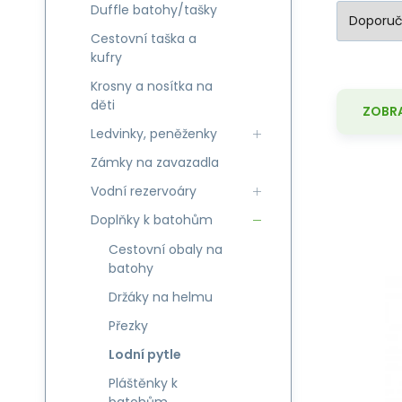
Duffle batohy/tašky
Cestovní taška a
kufry
Krosny a nosítka na
děti
ZOBRA
Ledvinky, peněženky
Zámky na zavazadla
Vodní rezervoáry
Lif
Doplňky k batohům
Ul
Cestovní obaly na
batohy
ve
Držáky na helmu
Přezky
Lodní pytle
Pláštěnky k