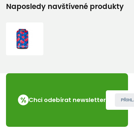
Naposledy navštívené produkty
Lodní
Vak
Lifeventure
Dry
Bag
10l
Oahu
%
Chci odebírat newsletter
PŘIHL