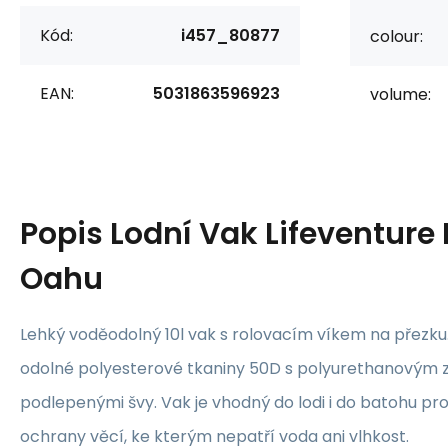
Kód:
i457_80877
colour:
EAN:
5031863596923
volume:
Popis
Lodní Vak Lifeventure 
Oahu
Lehký voděodolný 10l vak s rolovacím víkem na přezku.
odolné polyesterové tkaniny 50D s polyurethanovým
podlepenými švy. Vak je vhodný do lodi i do batohu pro 
ochrany věcí, ke kterým nepatří voda ani vlhkost.