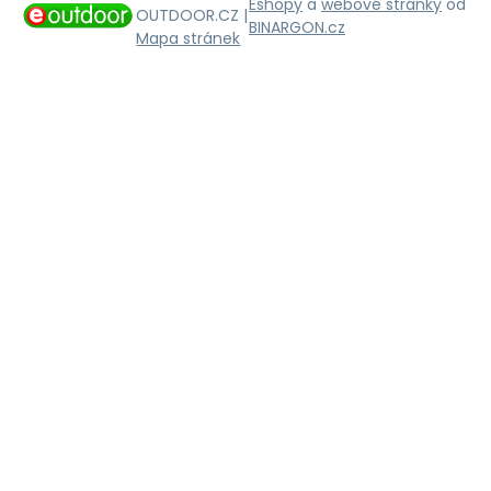
Eshopy
a
webové stránky
od
OUTDOOR.CZ |
BINARGON.cz
Mapa stránek