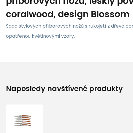
příborových nožů, lesklý pov
coralwood, design Blossom
Sada stylových příborových nožů s rukojetí z dřeva co
opatřenou květinovými vzory.
Naposledy navštívené produkty
Deejo
6AB104
Tattoo
sada