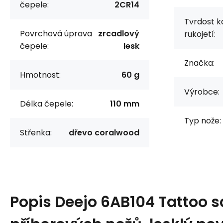
čepele:
2CR14
Tvrdost k
Povrchová úprava
zrcadlový
rukojetí:
čepele:
lesk
Značka:
Hmotnost:
60 g
Výrobce:
Délka čepele:
110 mm
Typ nože:
Střenka:
dřevo coralwood
Popis
Deejo 6AB104 Tattoo s