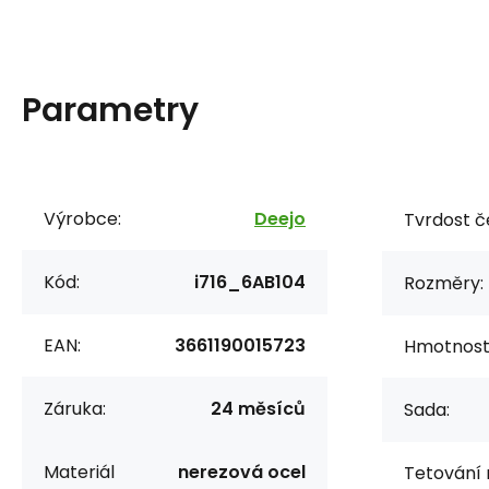
Parametry
Výrobce:
Deejo
Tvrdost č
Kód:
i716_6AB104
Rozměry:
EAN:
3661190015723
Hmotnost 
Záruka:
24 měsíců
Sada:
Materiál
nerezová ocel
Tetování 