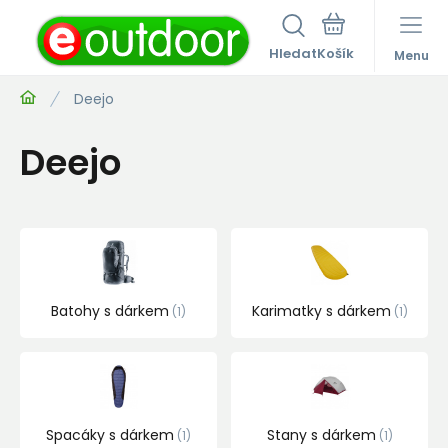
Hledat
Menu
Deejo
Deejo
Batohy s dárkem
Karimatky s dárkem
1
1
Spacáky s dárkem
Stany s dárkem
1
1