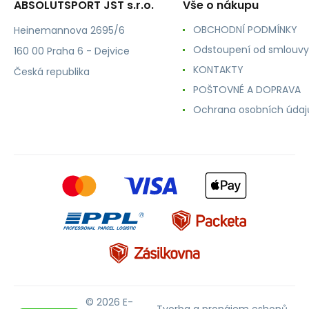
ABSOLUTSPORT JST s.r.o.
Vše o nákupu
OBCHODNÍ PODMÍNKY
Heinemannova 2695/6
Odstoupení od smlouvy
160 00 Praha 6 - Dejvice
KONTAKTY
Česká republika
POŠTOVNÉ A DOPRAVA
Ochrana osobních údaj
© 2026 E-