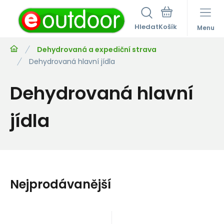
Hledat
Menu
Dehydrovaná a expediční strava
Dehydrovaná hlavní jídla
Dehydrovaná hlavní
jídla
Nejprodávanější