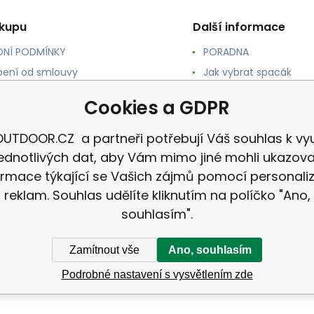
ákupu
Další informace
NÍ PODMÍNKY
PORADNA
ení od smlouvy
Jak vybrat spacák
TY
Jak vybrat batoh
Cookies a GDPR
NÉ A DOPRAVA
Jak vybrat karimatku
 osobních údajů
Reklamace
UTDOOR.CZ a partneři potřebují Váš souhlas k vyu
jednotlivých dat, aby Vám mimo jiné mohli ukazova
ormace týkající se Vašich zájmů pomocí personali
reklam. Souhlas udělíte kliknutím na políčko "Ano,
souhlasím".
Zamítnout vše
Ano, souhlasím
Podrobné nastavení s vysvětlením zde
CZ |
Mapa stránek