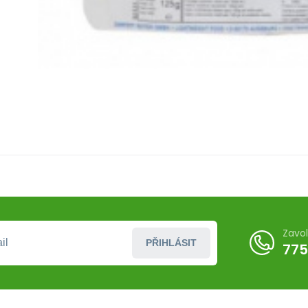
Zavo
PŘIHLÁSIT
775