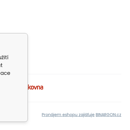
žití
t
zace
Pronájem eshopu zajišťuje
BINARGON.cz