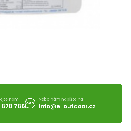
lejte nám
Nebo nám napište na
 878 786
info@e-outdoor.cz