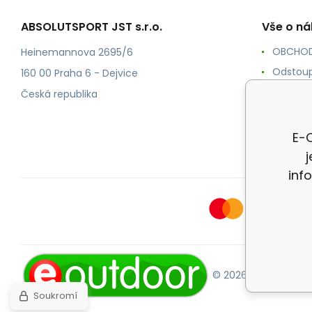
ABSOLUTSPORT JST s.r.o.
Vše o n
OBCHOD
Heinemannova 2695/6
Odstoup
160 00 Praha 6 - Dejvice
KONTAK
Česká republika
POŠTOV
Ochrana
E-O
inf
© 2026 E-OUTDOOR.
Soukromí