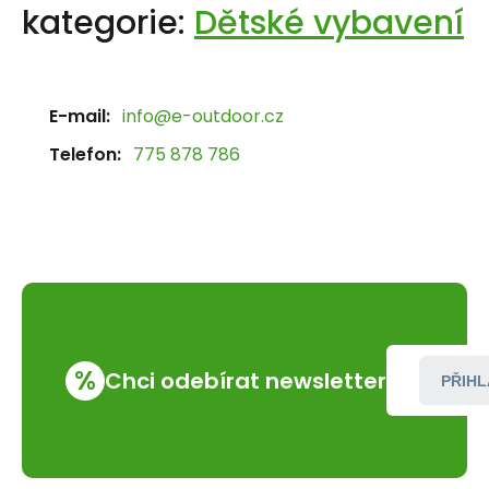
kategorie:
Dětské vybavení
E-mail:
info@e-outdoor.cz
Telefon:
775 878 786
%
Chci odebírat newsletter
PŘIHL