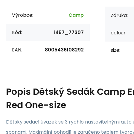
Výrobce:
Camp
Záruka:
Kód:
i457_77307
colour:
EAN:
8005436108292
size:
Popis
Dětský Sedák Camp E
Red One-size
Dětský sedací úvazek se 3 rychlo nastavitelnými aut
sponami. Maximální pohodlí je zaručeno teplem tvar