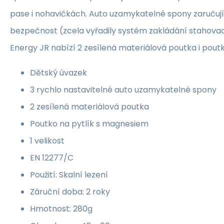
pase i nohavičkách. Auto uzamykatelné spony zaručují 
bezpečnost (zcela vyřadily systém zakládání stahova
Energy JR nabízí 2 zesílená materiálová poutka i pout
Dětský úvazek
3 rychlo nastavitelné auto uzamykatelné spony
2 zesílená materiálová poutka
Poutko na pytlík s magnesiem
1 velikost
EN 12277/C
Použití: Skalní lezení
Záruční doba: 2 roky
Hmotnost: 280g