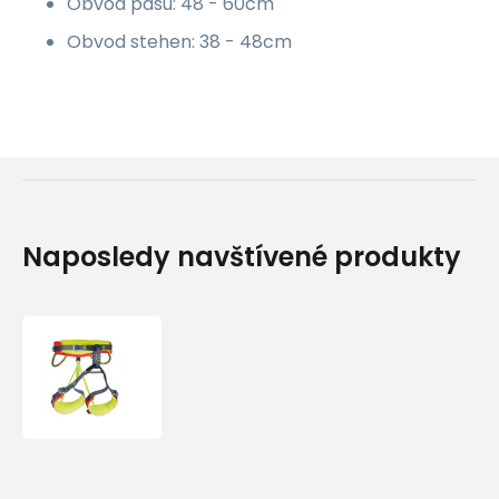
Obvod pasu: 48 - 60cm
Obvod stehen: 38 - 48cm
Naposledy navštívené produkty
Dětský
Sedák
Camp
Energy
JR
Red
One-