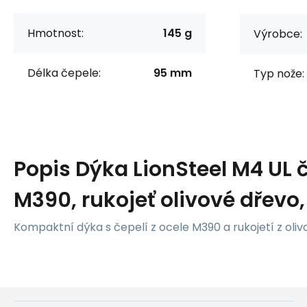
Hmotnost:
145 g
Výrobce:
Délka čepele:
95 mm
Typ nože:
Popis
Dýka LionSteel M4 UL č
M390, rukojeť olivové dřevo
Kompaktní dýka s čepelí z ocele M390 a rukojetí z oliv