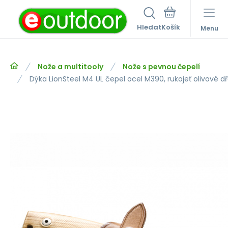
Hledat
Menu
Nože a multitooly
Nože s pevnou čepelí
Dýka LionSteel M4 UL čepel ocel M390, rukojeť olivové d