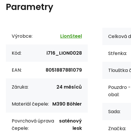
Parametry
Výrobce:
LionSteel
Celková d
Kód:
i716_LION0028
Střenka:
EAN:
8051887881079
Tlouštka 
Záruka:
24 měsíců
Pouzdro -
obal:
Materiál čepele:
M390 Böhler
Sada:
Povrchová úprava
saténový
čepele:
lesk
Značka: