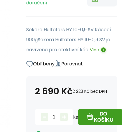
doručení
Sekera Hultafors HY 10-0,9 SV Kácecí
900gSekera Hultafors HY 10-0,9 SV je
navržena pro efektivní kác
Více
Oblíbený
Porovnat
2 690
Kč
2 223
Kč
bez DPH
DO
ks
KOŠÍKU