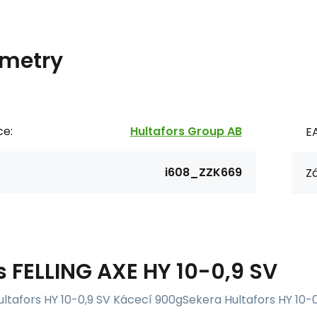
metry
ce:
Hultafors Group AB
E
i608_ZZK669
Zá
s
FELLING AXE HY 10-0,9 SV
ltafors HY 10-0,9 SV Kácecí 900gSekera Hultafors HY 10-0