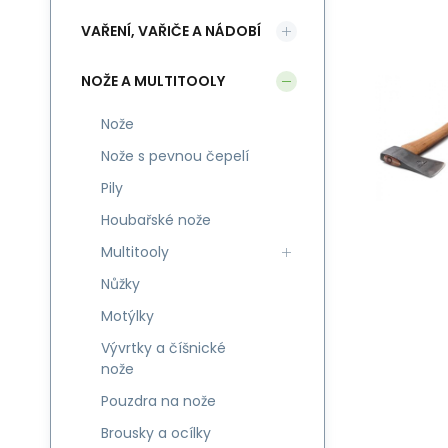
VAŘENÍ, VAŘIČE A NÁDOBÍ
NOŽE A MULTITOOLY
Nože
Nože s pevnou čepelí
Pily
Houbařské nože
Multitooly
Nůžky
Motýlky
Vývrtky a číšnické
nože
Pouzdra na nože
Brousky a ocílky