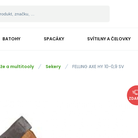
BATOHY
SPACÁKY
SVÍTILNY A ČELOVKY
že a multitooly
Sekery
FELLING AXE HY 10-0,9 SV
ZDA