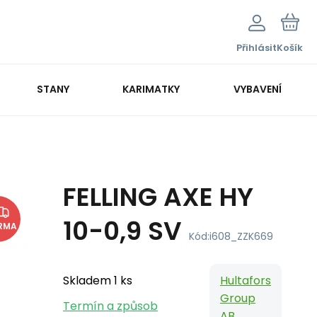
Přihlásit
Košík
STANY
KARIMATKY
VYBAVENÍ
FELLING AXE HY
10-0,9 SV
RMA
Kód:
i608_ZZK669
Skladem 1 ks
Hultafors
Group
Termín a způsob
AB