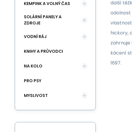
další těž
KEMPINK A VOLNÝ ČAS
odolnost 
SOLÁRNÍ PANELY A
vlastnos
ZDROJE
hickory, 
VODNÍ RÁJ
zahrnuje 
KNIHY A PRŮVODCI
kácení st
1697.
NA KOLO
PRO PSY
MYSLIVOST