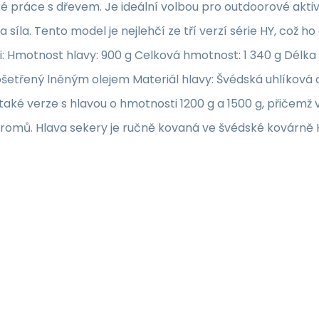
ké práce s dřevem. Je ideální volbou pro outdoorové aktiv
a síla. Tento model je nejlehčí ze tří verzí série HY, což
ti: Hmotnost hlavy: 900 g Celková hmotnost: 1 340 g Délk
ošetřený lněným olejem Materiál hlavy: Švédská uhlíková o
také verze s hlavou o hmotnosti 1200 g a 1500 g, přičemž 
romů. Hlava sekery je ručně kovaná ve švédské kovárně H