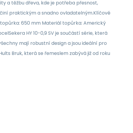
ity a těžbu dřeva, kde je potřeba přesnost,
 ho činí praktickým a snadno ovladatelným.Klíčové
a topůrka: 650 mm Materiál topůrka: Americký
celSekera HY 10-0,9 SV je součástí série, která
všechny mají robustní design a jsou ideální pro
ults Bruk, která se řemeslem zabývá již od roku