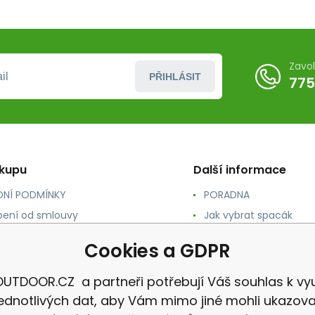
Zavo
PŘIHLÁSIT
775
ákupu
Další informace
NÍ PODMÍNKY
PORADNA
ení od smlouvy
Jak vybrat spacák
TY
Jak vybrat batoh
Cookies a GDPR
NÉ A DOPRAVA
Jak vybrat karimatku
 osobních údajů
Reklamace
UTDOOR.CZ a partneři potřebují Váš souhlas k vyu
jednotlivých dat, aby Vám mimo jiné mohli ukazova