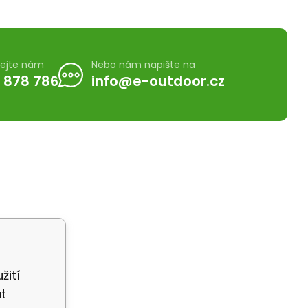
lejte nám
Nebo nám napište na
 878 786
info@e-outdoor.cz
žití
t