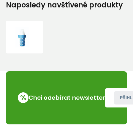
Naposledy navštívené produkty
Filtrační
kartuše
Katadyn
pro
BeFree
%
Chci odebírat newsletter
PŘIHL