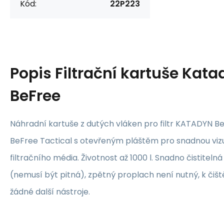
Kód:
22P223
Popis
Filtrační kartuše Kata
BeFree
Náhradní kartuše z dutých vláken pro filtr KATADYN 
BeFree Tactical s otevřeným pláštěm pro snadnou vizu
filtračního média. Životnost až 1000 l. Snadno čistite
(nemusí být pitná), zpětný proplach není nutný, k čiš
žádné další nástroje.