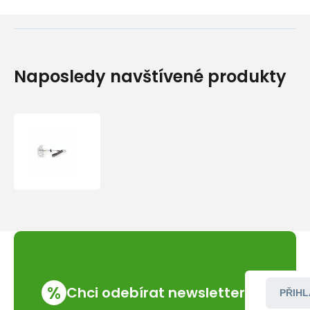
Naposledy navštívené produkty
Friend
Kouba
FLEX
5
%
Chci odebírat newsletter
PŘIHL